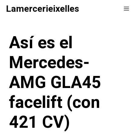
Saltar
Lamercerieixelles
Me
al
contenido
Así es el
Mercedes-
AMG GLA45
facelift (con
421 CV)