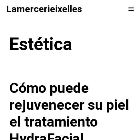
Saltar
Lamercerieixelles
Me
al
contenido
Estética
Cómo puede
rejuvenecer su piel
el tratamiento
HydraFacial