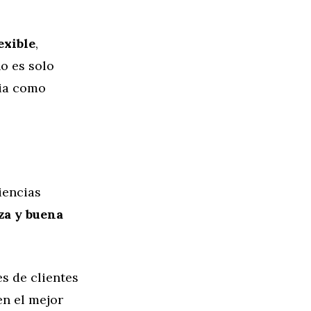
exible
,
o es solo
cia como
iencias
za y buena
es de clientes
en el mejor