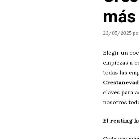
más 
23/05/2025
po
Elegir un co
empiezas a co
todas las emp
Crestanevad
claves para a
nosotros tod
El renting h
Cada vez más