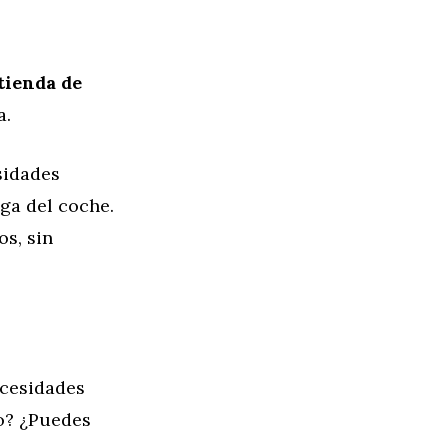
atienda de
a.
sidades
ega del coche.
os, sin
ecesidades
o? ¿Puedes