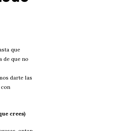
asta que
ta de que no
mos darte las
 con
que crees)
presas, optan