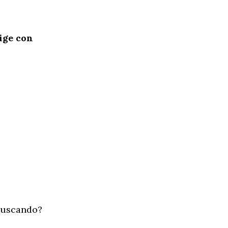
lige con
 buscando?