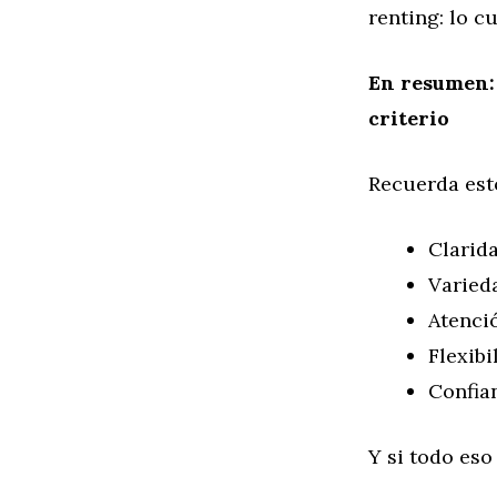
renting: lo c
En resumen: 
criterio
Recuerda esto
Clarida
Varied
Atenci
Flexibi
Confia
Y si todo es