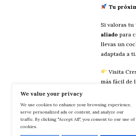
Tu próxim
Si valoras tu
aliado
para c
llevas un coc
adaptada a ti
Visita Cre
más fácil de 
We value your privacy
Categorías
General
,
Mo
We use cookies to enhance your browsing experience,
Renting con 
serve personalized ads or content, and analyze our
tiene todo (y má
El renting 
traffic. By clicking "Accept All", you consent to our use of
cookies.