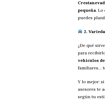
Crestanevada
pequeña
. Lo
puedes planif
2. Varieda
¿De qué sirv
para recibirl
vehículos de
familiares… t
Y lo mejor: s
asesores te 
según tu esti