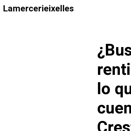
Saltar
Lamercerieixelles
al
contenido
¿Bus
rent
lo q
cuen
Cres