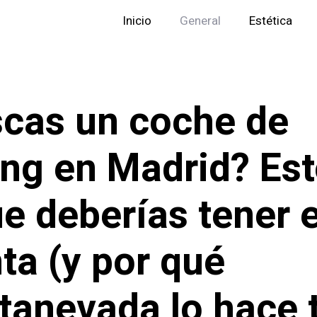
Inicio
General
Estética
cas un coche de
ing en Madrid? Est
ue deberías tener 
ta (y por qué
tanevada lo hace 