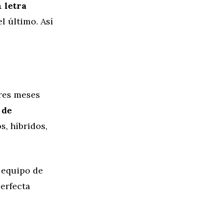
n letra
l último. Así
tres meses
 de
s, híbridos,
u equipo de
erfecta