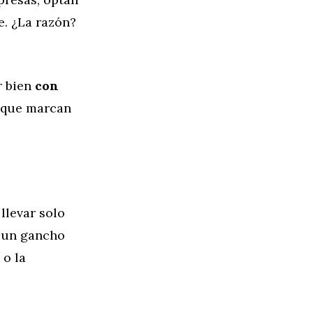
e. ¿La razón?
r bien
con
s que marcan
llevar solo
o un gancho
 o la