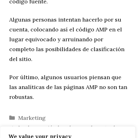
código fuente.
Algunas personas intentan hacerlo por su
cuenta, colocando así el código AMP en el
lugar equivocado y arruinando por
completo las posibilidades de clasificación
del sitio.
Por último, algunos usuarios piensan que
las analíticas de las páginas AMP no son tan
robustas.
Categorías
Marketing
La decoración bereber en el punto de
We value your privacy
mira