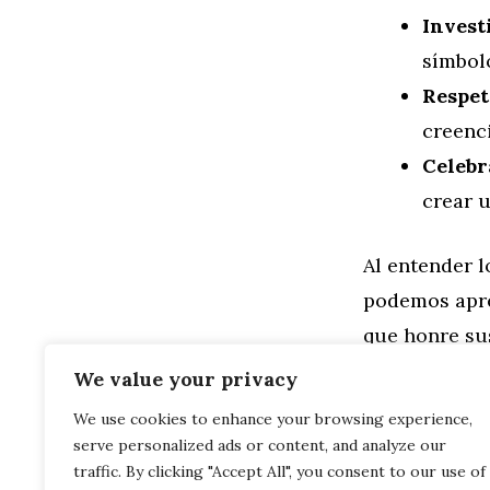
Invest
símbol
Respet
creenci
Celebr
crear u
Al entender l
podemos apre
que honre su
We value your privacy
Categorías
Familia
,
Gen
We use cookies to enhance your browsing experience,
Guía Comple
serve personalized ads or content, and analyze our
hasta Casas Em
Guía Básica 
traffic. By clicking "Accept All", you consent to our use of