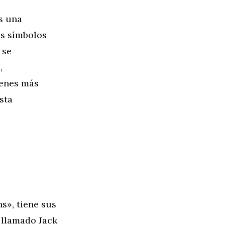
s una
los símbolos
 se
,
genes más
sta
s», tiene sus
o llamado Jack