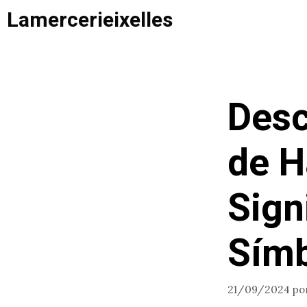
Saltar
Lamercerieixelles
al
contenido
Desc
de H
Sign
Símb
21/09/2024
po