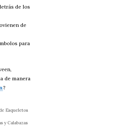
etrás de los
ovienen de
ímbolos para
ween,
la de manera
en
?
de Esqueletos
as y Calabazas