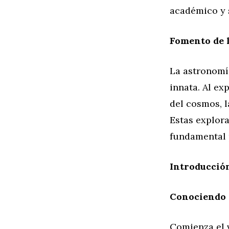
académico y 
Fomento de l
La astronomí
innata. Al ex
del cosmos, l
Estas explor
fundamental 
Introducció
Conociendo 
Comienza el v