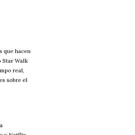
s que hacen
o Star Walk
empo real,
es sobre el
a
 y Netflix