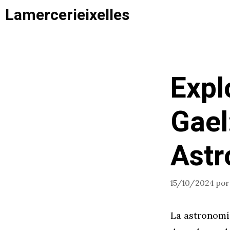
Saltar
Lamercerieixelles
al
contenido
Expl
Gael
Astr
15/10/2024
po
La astronomí