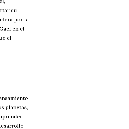
el,
rtar su
dera por la
Gael en el
ue el
pensamiento
s planetas,
comprender
desarrollo