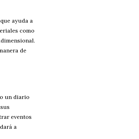
 que ayuda a
teriales como
idimensional.
 manera de
o un diario
 sus
trar eventos
udará a