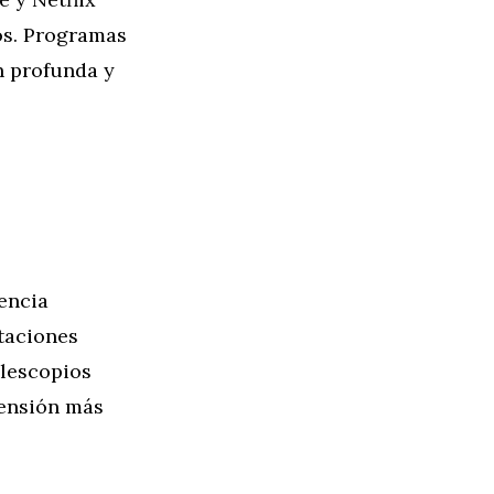
os. Programas
n profunda y
encia
taciones
elescopios
rensión más