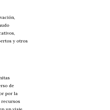
vación,
enudo
ativos,
ertos y otros
nitas
erso de
or por la
, recursos
en un viaje