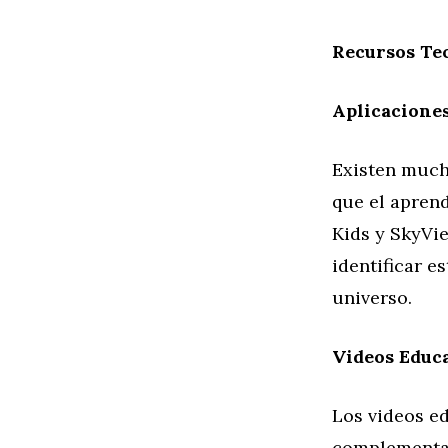
Recursos Te
Aplicacione
Existen much
que el aprend
Kids y SkyVie
identificar e
universo.
Videos Educ
Los videos e
complementar