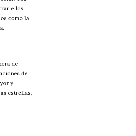
rarle los
icos como la
a.
nera de
caciones de
yor y
as estrellas,