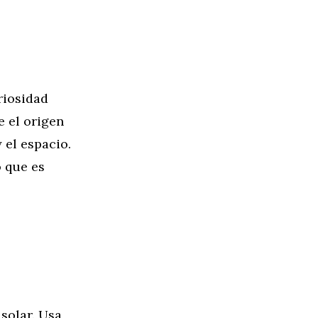
riosidad
e el origen
 el espacio.
 que es
solar. Usa