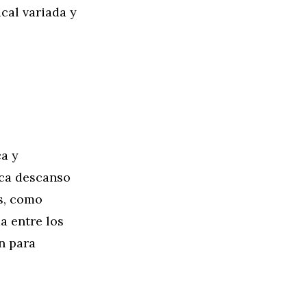
cal variada y
ca y
oca descanso
s, como
a entre los
n para