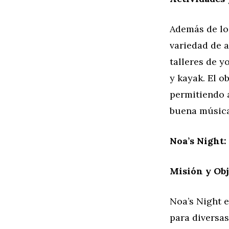
Además de los
variedad de a
talleres de y
y kayak. El o
permitiendo a
buena música
Noa’s Night:
Misión y Obj
Noa’s Night 
para diversas