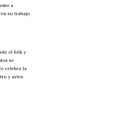
como a
en su trabajo
de el folk y
ntos se
lo celebra la
tro y artes