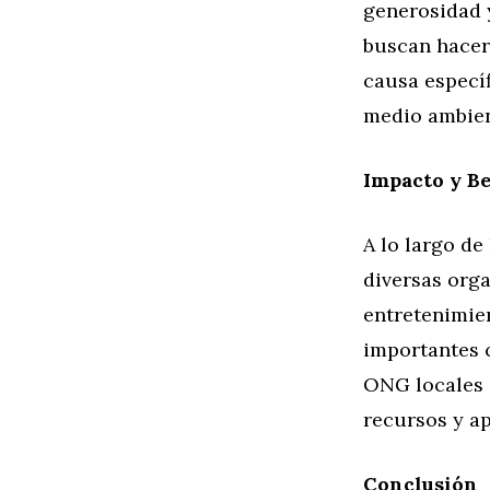
generosidad 
buscan hacer
causa específ
medio ambien
Impacto y Be
A lo largo de
diversas orga
entretenimien
importantes c
ONG locales e
recursos y a
Conclusión