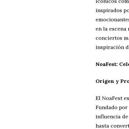
icónicos como
inspirados p
emocionantes,
en la escena 
conciertos má
inspiración d
NoaFest: Cel
Origen y Pr
El NoaFest es
Fundado por 
influencia de
hasta convert