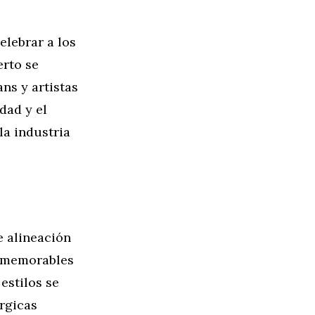
elebrar a los
erto se
ns y artistas
idad y el
la industria
e alineación
s memorables
estilos se
rgicas