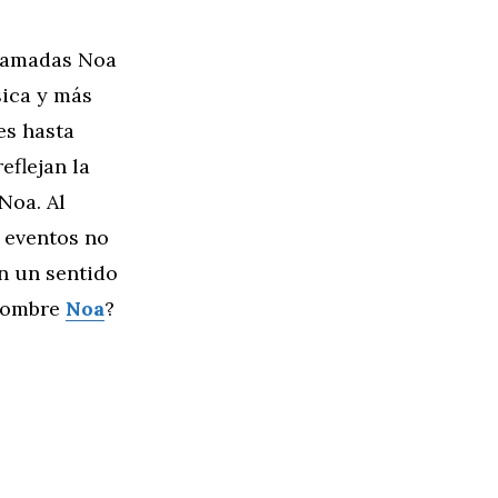
llamadas Noa
sica y más
es hasta
eflejan la
Noa. Al
s eventos no
n un sentido
 nombre
Noa
?