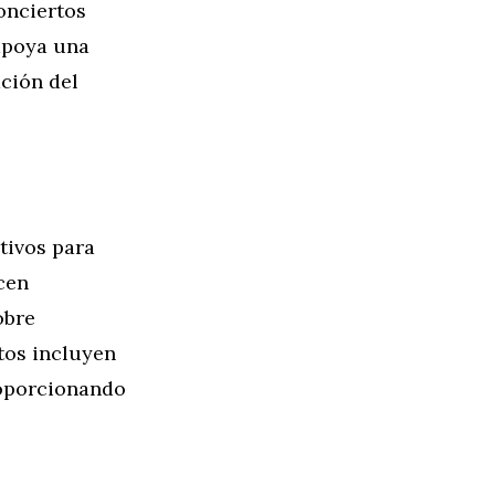
onciertos
apoya una
ación del
tivos para
cen
obre
tos incluyen
roporcionando