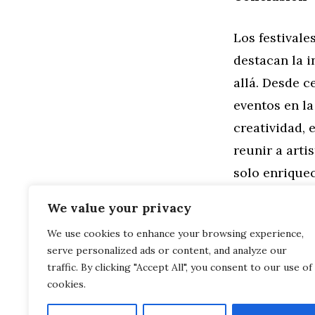
Los festivale
destacan la i
allá. Desde c
eventos en la
creatividad, 
reunir a arti
solo enrique
de comunidad
We value your privacy
We use cookies to enhance your browsing experience,
Categorías
Familia
,
Gen
serve personalized ads or content, and analyze our
Noa en Matri
Géneros Mus
traffic. By clicking "Accept All", you consent to our use of
cookies.