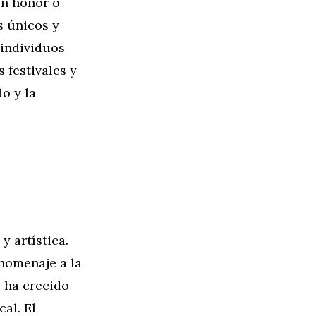
en honor o
s únicos y
 individuos
 festivales y
o y la
y artística.
homenaje a la
l ha crecido
al. El