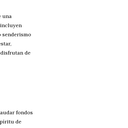
e una
 incluyen
mo senderismo
star,
 disfrutan de
caudar fondos
píritu de