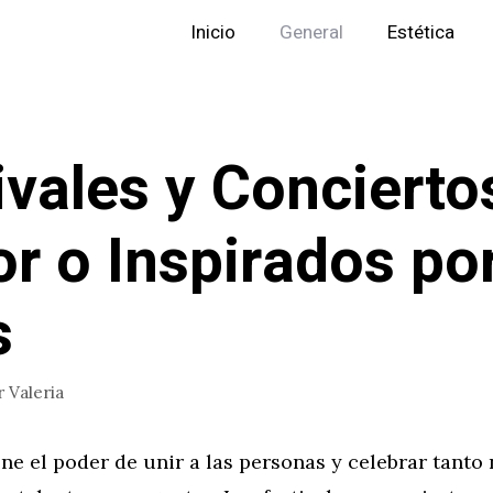
Inicio
General
Estética
ivales y Concierto
r o Inspirados po
s
r
Valeria
ne el poder de unir a las personas y celebrar tant