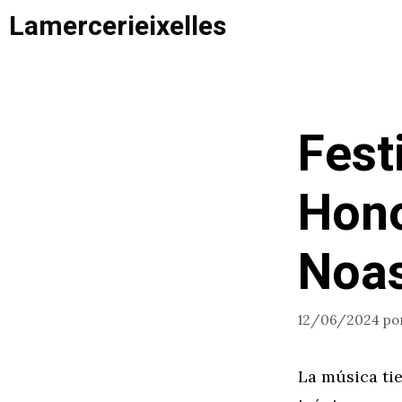
Saltar
Lamercerieixelles
al
contenido
Fest
Hono
Noa
12/06/2024
po
La música tie