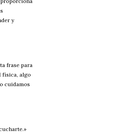
o proporciona
es
nder y
ta frase para
física, algo
omo cuidamos
cucharte.»