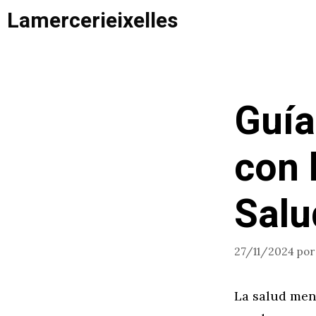
Saltar
Lamercerieixelles
al
contenido
Guía
con 
Salu
27/11/2024
po
La salud ment