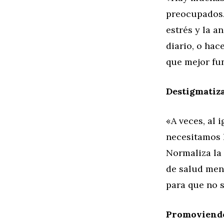
preocupados.
estrés y la a
diario, o hac
que mejor fun
Destigmatiz
«A veces, al
necesitamos 
Normaliza la
de salud men
para que no s
Promoviendo