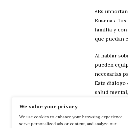
«Es important
Enseña a tus 
familia y co
que puedan e
Al hablar sob
pueden equip
necesarias p
Este diálogo 
salud mental
los problema
We value your privacy
We use cookies to enhance your browsing experience,
Categorías
Familia
,
Gen
serve personalized ads or content, and analyze our
Frases Motiv