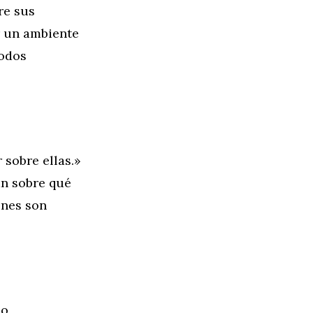
re sus
r un ambiente
modos
sobre ellas.»
an sobre qué
ones son
 o