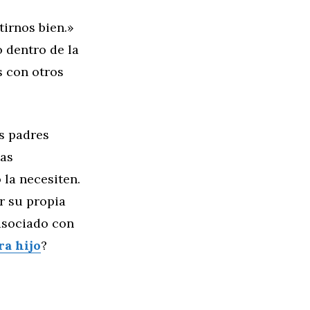
tirnos bien.»
 dentro de la
s con otros
os padres
tas
la necesiten.
r su propia
asociado con
ra hijo
?