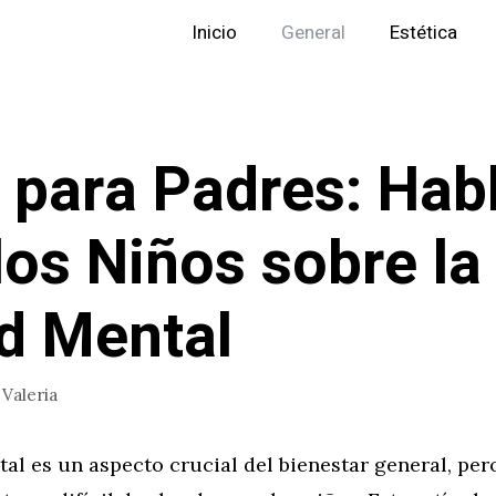
Inicio
General
Estética
 para Padres: Hab
los Niños sobre la
d Mental
r
Valeria
al es un aspecto crucial del bienestar general, pe