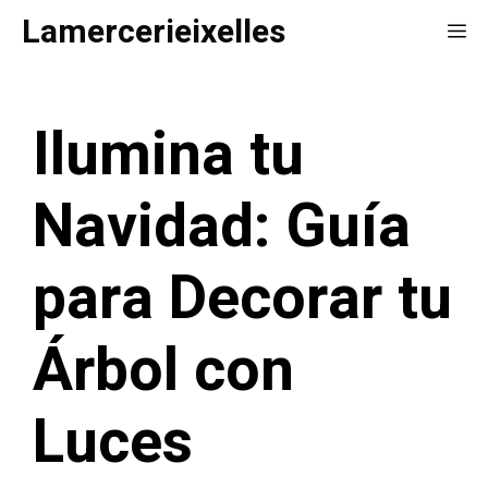
Saltar
Lamercerieixelles
Me
al
contenido
Ilumina tu
Navidad: Guía
para Decorar tu
Árbol con
Luces