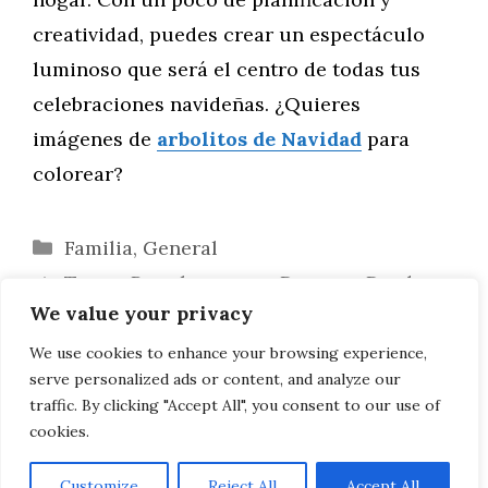
creatividad, puedes crear un espectáculo
luminoso que será el centro de todas tus
celebraciones navideñas. ¿Quieres
imágenes de
arbolitos de Navidad
para
colorear?
Categorías
Familia
,
General
Temas Populares para Decorar: Desde
We value your privacy
Disney hasta la Naturaleza y las Estrellas
Ideas Creativas para un Árbol de Navidad
We use cookies to enhance your browsing experience,
serve personalized ads or content, and analyze our
DIY con Materiales Reciclados
traffic. By clicking "Accept All", you consent to our use of
cookies.
Customize
Reject All
Accept All