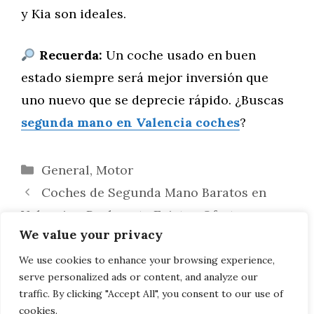
y Kia son ideales.
Recuerda:
Un coche usado en buen
estado siempre será mejor inversión que
uno nuevo que se deprecie rápido. ¿Buscas
segunda mano en Valencia coches
?
Categorías
General
,
Motor
Coches de Segunda Mano Baratos en
Valencia: ¿Realmente Existen Ofertas
We value your privacy
Buenas? (Guía 2025)
¿Cuánto Cuesta un Coche de Segunda
We use cookies to enhance your browsing experience,
serve personalized ads or content, and analyze our
Mano en Valencia? Guía Definitiva (2025)
traffic. By clicking "Accept All", you consent to our use of
cookies.