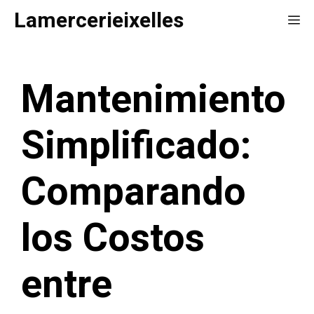
Saltar
Lamercerieixelles
Me
al
contenido
Mantenimiento
Simplificado:
Comparando
los Costos
entre