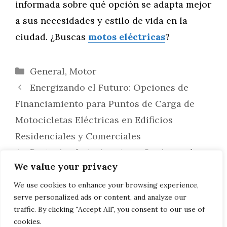
informada sobre qué opción se adapta mejor
a sus necesidades y estilo de vida en la
ciudad. ¿Buscas
motos eléctricas
?
Categorías
General
,
Motor
Energizando el Futuro: Opciones de
Financiamiento para Puntos de Carga de
Motocicletas Eléctricas en Edificios
Residenciales y Comerciales
Protegiendo tu Aventura: Opciones de
We value your privacy
Seguro para Daños por Condiciones
Climáticas Extremas en Motocicletas
We use cookies to enhance your browsing experience,
serve personalized ads or content, and analyze our
Eléctricas
traffic. By clicking "Accept All", you consent to our use of
cookies.