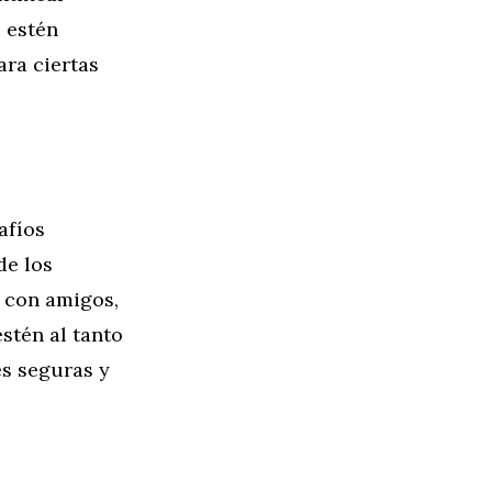
 estén
ra ciertas
afíos
de los
n con amigos,
stén al tanto
es seguras y