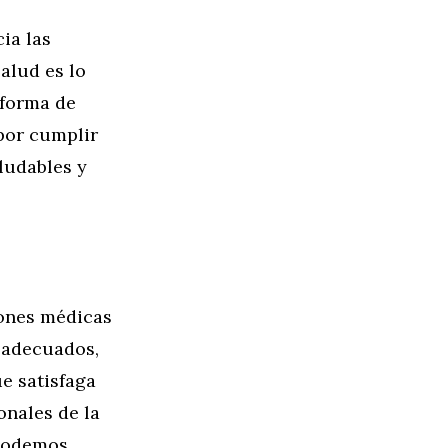
ia las
alud es lo
 forma de
 por cumplir
ludables y
zones médicas
o adecuados,
e satisfaga
onales de la
 podemos