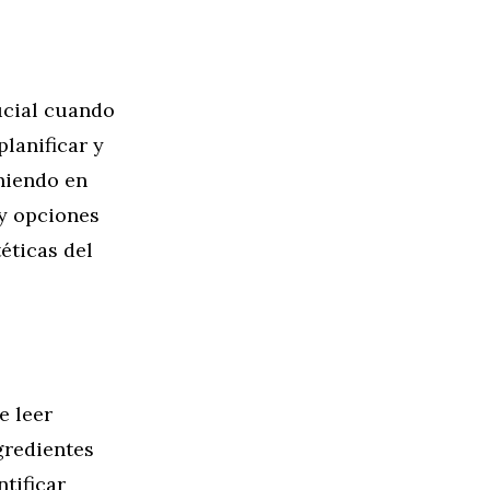
ucial cuando
lanificar y
niendo en
 y opciones
éticas del
e leer
gredientes
tificar