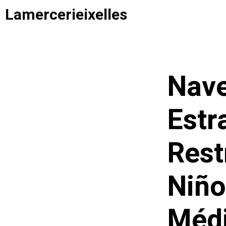
Saltar
Lamercerieixelles
al
contenido
Nave
Estr
Rest
Niño
Méd