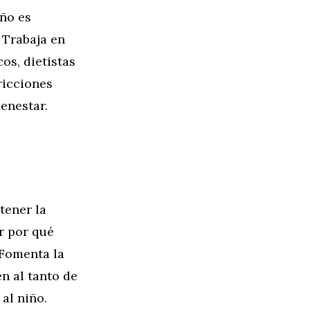
iño es
 Trabaja en
os, dietistas
ricciones
ienestar.
s
tener la
ar por qué
 Fomenta la
n al tanto de
al niño.