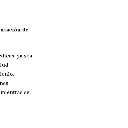
entación de
dicas, ya sea
alud
ículo,
ones
 mientras se