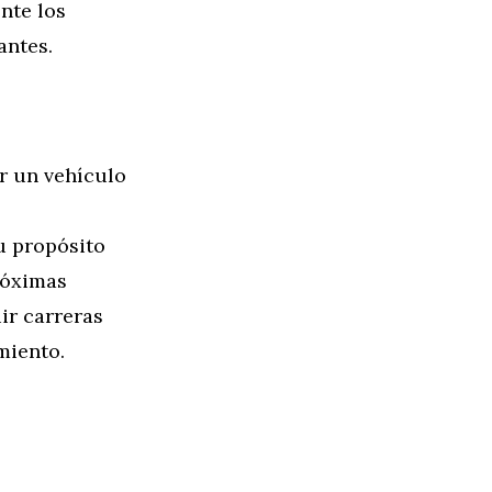
nte los
antes.
r un vehículo
u propósito
próximas
ir carreras
miento.