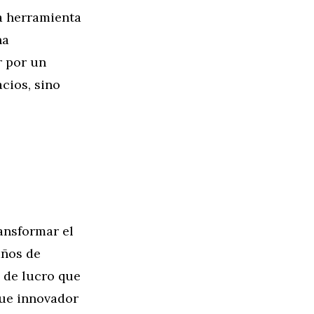
a herramienta
ha
r por un
cios, sino
ansformar el
años de
 de lucro que
que innovador