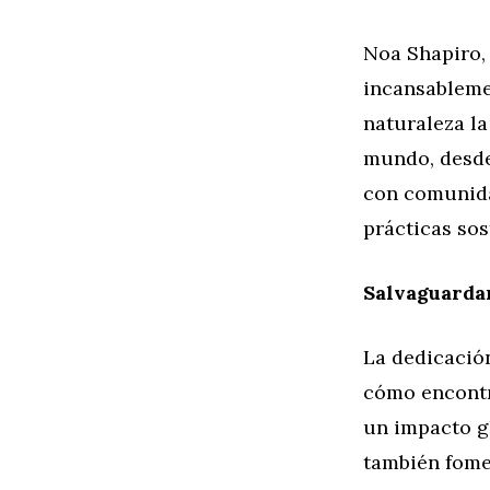
Noa Shapiro,
incansableme
naturaleza la
mundo, desde 
con comunida
prácticas sos
Salvaguarda
La dedicació
cómo encontr
un impacto gl
también fome