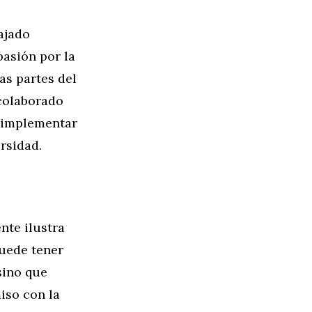
ajado
pasión por la
as partes del
 colaborado
a implementar
rsidad.
nte ilustra
puede tener
sino que
iso con la