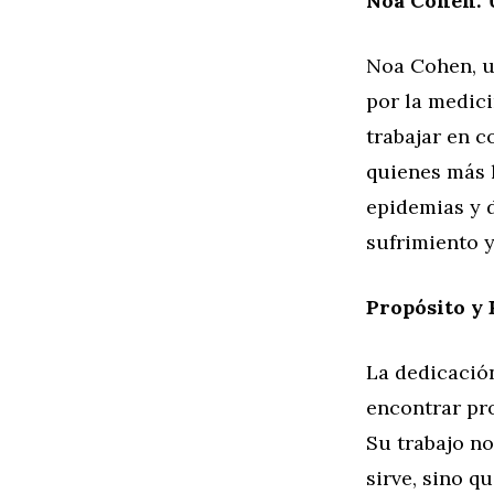
Noa Cohen: 
Noa Cohen, u
por la medici
trabajar en 
quienes más l
epidemias y d
sufrimiento y
Propósito y 
La dedicació
encontrar pro
Su trabajo n
sirve, sino q