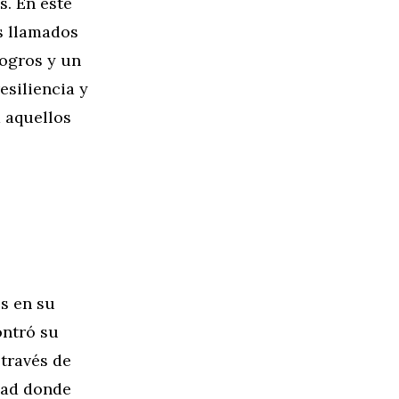
s. En este
s llamados
logros y un
esiliencia y
 aquellos
s en su
ontró su
 través de
idad donde