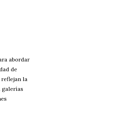
para abordar
idad de
reflejan la
n galerías
nes