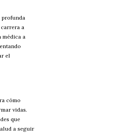
n profunda
 carrera a
n médica a
rentando
r el
tra cómo
rmar vidas.
ades que
salud a seguir