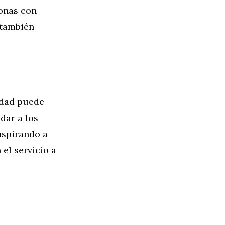
sonas con
 también
idad puede
dar a los
nspirando a
el servicio a