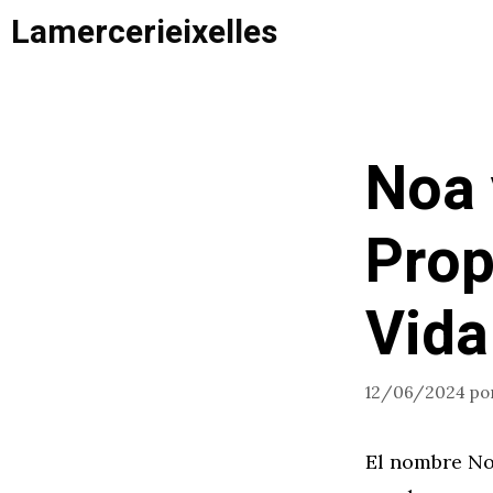
Saltar
Lamercerieixelles
al
contenido
Noa 
Prop
Vida
12/06/2024
po
El nombre Noa