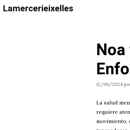
Saltar
Lamercerieixelles
al
contenido
Noa 
Enfo
12/06/2024
po
La salud men
requiere ate
movimiento, 