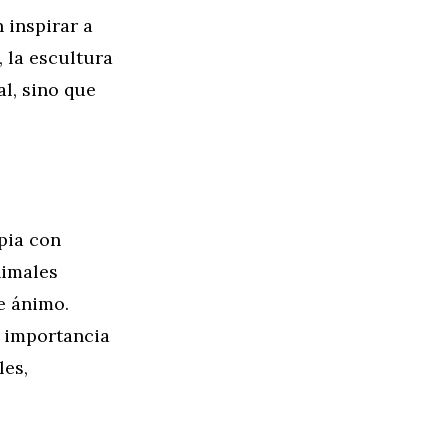
 inspirar a
, la escultura
al, sino que
apia con
nimales
e ánimo.
a importancia
les,