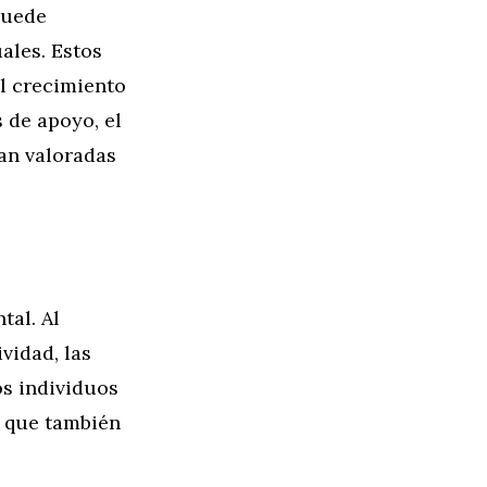
puede
ales. Estos
el crecimiento
 de apoyo, el
an valoradas
tal. Al
vidad, las
os individuos
o que también