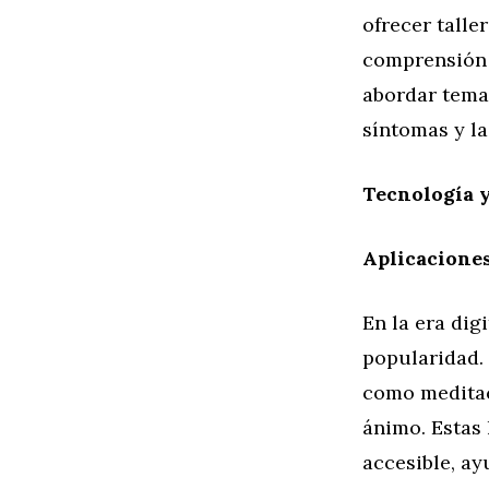
ofrecer talle
comprensión 
abordar temas
síntomas y l
Tecnología 
Aplicacione
En la era dig
popularidad.
como meditac
ánimo. Estas
accesible, a