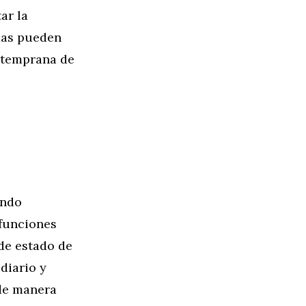
ar la
mas pueden
n temprana de
ando
funciones
de estado de
diario y
 de manera