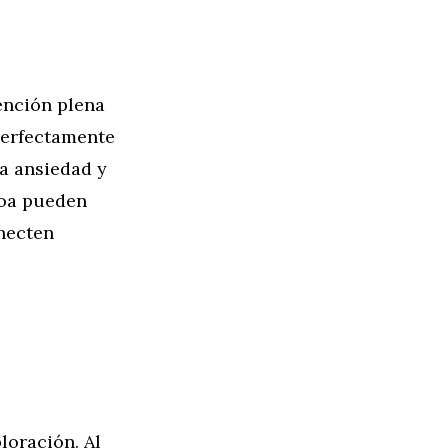
ención plena
 perfectamente
la ansiedad y
Noa pueden
necten
loración. Al