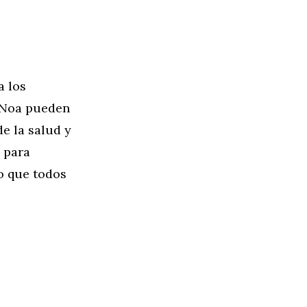
a los
e Noa pueden
de la salud y
 para
o que todos