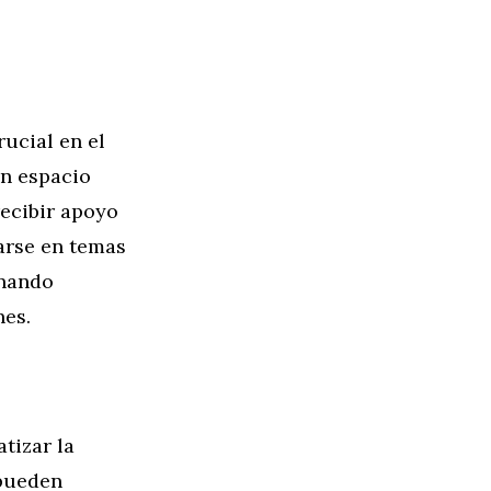
ucial en el
n espacio
ecibir apoyo
carse en temas
onando
nes.
tizar la
 pueden