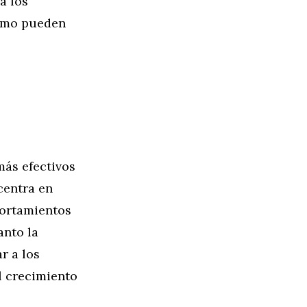
a los
cómo pueden
más efectivos
centra en
portamientos
anto la
r a los
l crecimiento