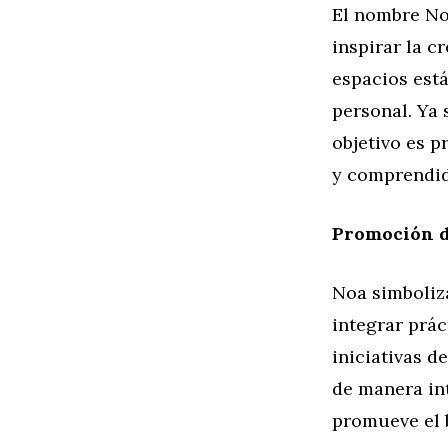
El nombre No
inspirar la c
espacios está
personal. Ya 
objetivo es 
y comprendid
Promoción d
Noa simboliza
integrar prác
iniciativas d
de manera int
promueve el b