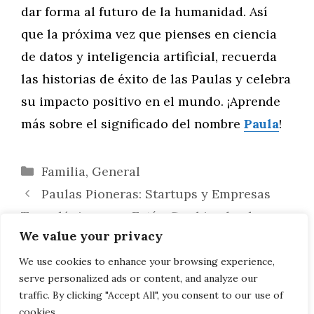
dar forma al futuro de la humanidad. Así
que la próxima vez que pienses en ciencia
de datos y inteligencia artificial, recuerda
las historias de éxito de las Paulas y celebra
su impacto positivo en el mundo. ¡Aprende
más sobre el significado del nombre
Paula
!
Categorías
Familia
,
General
Paulas Pioneras: Startups y Empresas
Tecnológicas que Están Cambiando el
We value your privacy
Mundo
Trabalenguas y su Impacto en la Cultura
We use cookies to enhance your browsing experience,
serve personalized ads or content, and analyze our
Popular: Ejemplos en Música y Televisión
traffic. By clicking "Accept All", you consent to our use of
cookies.