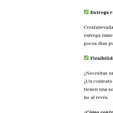
Entrega r
Crestanevada
entrega inmed
pocos días p
Flexibilid
¿Necesitas u
¿Un contrato 
tienen una so
no al revés.
¿Cómo contr