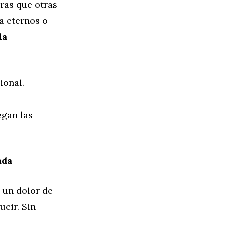
tras que otras
a eternos o
la
ional.
egan las
ada
 un dolor de
ucir. Sin