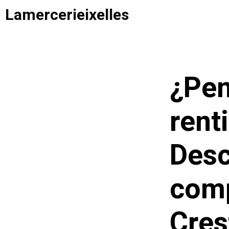
Saltar
Lamercerieixelles
al
contenido
¿Pen
rent
Desc
comp
Cres