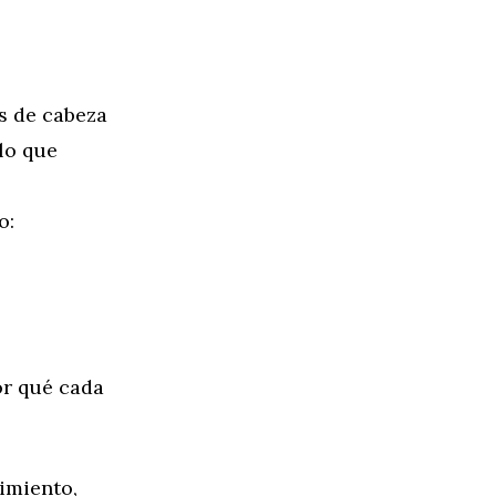
s de cabeza
 lo que
o:
or qué cada
imiento,