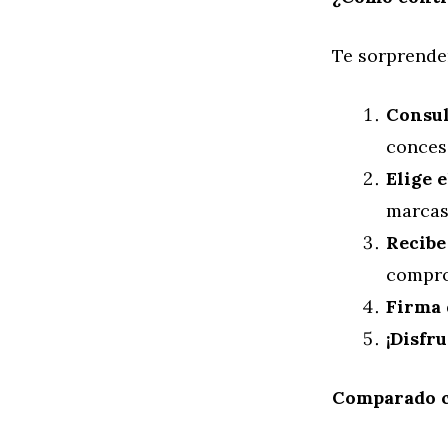
Te sorprender
Consul
conces
Elige e
marcas 
Recibe
compro
Firma 
¡Disfru
Comparado c