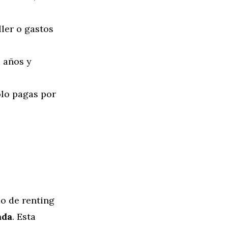
ller o gastos
 años y
olo pagas por
o de renting
ada
. Esta