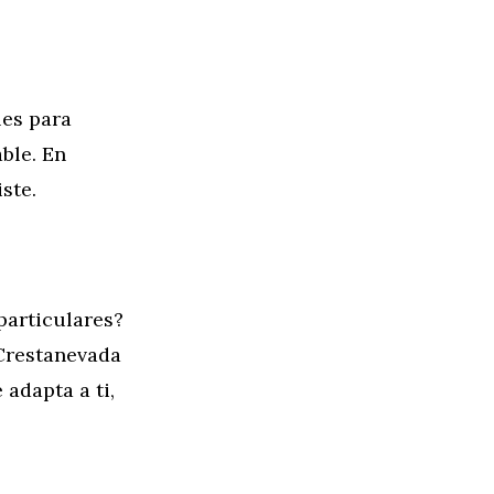
les para
ble. En
ste.
particulares?
 Crestanevada
adapta a ti,