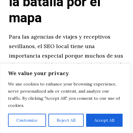
la batalla por el
mapa
Para las agencias de viajes y receptivos
sevillanos, el SEO local tiene una
importancia especial porque muchos de sus
clientes no solo buscan online desde su país
We value your privacy
de origen: también buscan desde Sevilla
misma, en el momento en que ya están en la
We use cookies to enhance your browsing experience,
serve personalized ads or content, and analyze our
ciudad y quieren contratar una experiencia
traffic. By clicking "Accept All", you consent to our use of
adicional.
cookies.
Un turista que llega a Sevilla un martes por
Customize
Reject All
Accept All
la tarde y quiere contratar un tour de