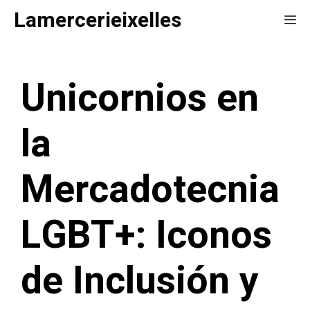
Saltar
Lamercerieixelles
Me
al
contenido
Unicornios en
la
Mercadotecnia
LGBT+: Iconos
de Inclusión y