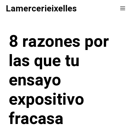
Saltar
Lamercerieixelles
Me
al
contenido
8 razones por
las que tu
ensayo
expositivo
fracasa