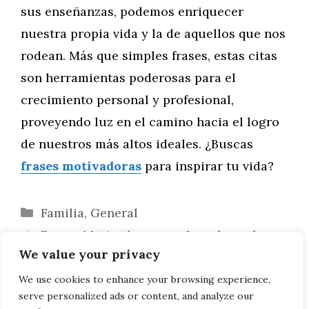
sus enseñanzas, podemos enriquecer
nuestra propia vida y la de aquellos que nos
rodean. Más que simples frases, estas citas
son herramientas poderosas para el
crecimiento personal y profesional,
proveyendo luz en el camino hacia el logro
de nuestros más altos ideales. ¿Buscas
frases motivadoras
para inspirar tu vida?
Categorías
Familia
,
General
Frases Motivadoras que Impulsan el
We value your privacy
Éxito de los Estudiantes
Frases Inspiradoras para Superar los
We use cookies to enhance your browsing experience,
serve personalized ads or content, and analyze our
Retos Diarios