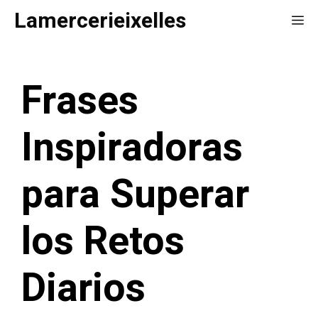
Saltar
Lamercerieixelles
Me
al
contenido
Frases
Inspiradoras
para Superar
los Retos
Diarios