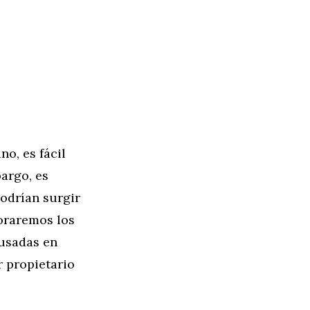
o, es fácil
argo, es
odrían surgir
loraremos los
usadas en
r propietario