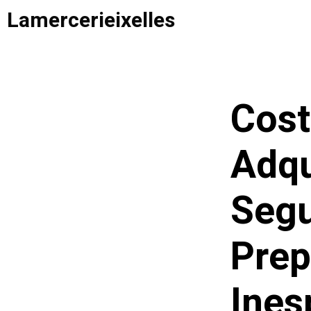
Saltar
Lamercerieixelles
al
contenido
Cost
Adqu
Seg
Prep
Ines