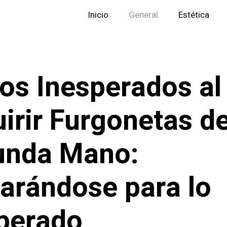
Inicio
General
Estética
os Inesperados al
irir Furgonetas d
unda Mano:
arándose para lo
perado