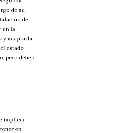
e segunda
argo de su
stalación de
 en la
 y adaptarla
 el estado
io, pero deben
e implicar
 tener en