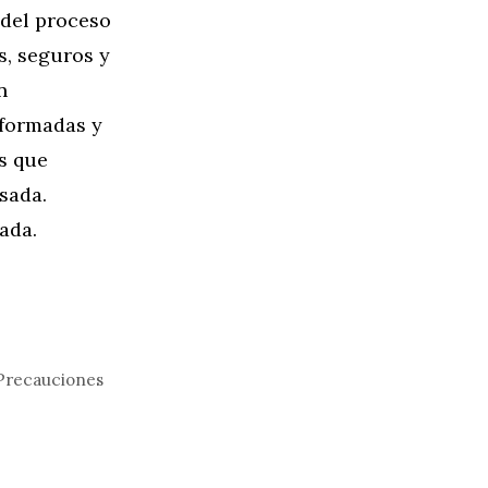
 del proceso
, seguros y
n
formadas y
s que
sada.
ada.
 Precauciones