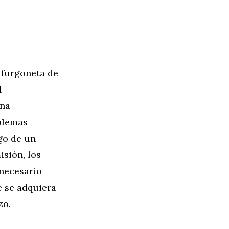
 furgoneta de
l
una
oblemas
go de un
isión, los
 necesario
e se adquiera
zo.