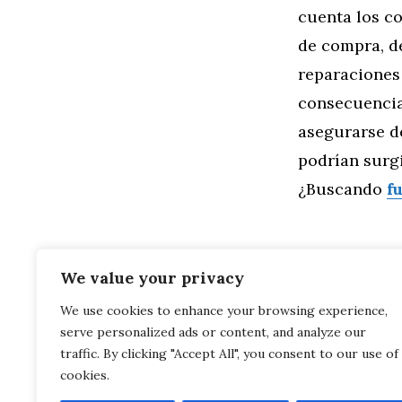
cuenta los c
de compra, d
reparaciones 
consecuencia
asegurarse d
podrían surgi
¿Buscando
f
We value your privacy
Categorías
General
,
Mo
We use cookies to enhance your browsing experience,
Guía de Seg
serve personalized ads or content, and analyze our
en Madrid
Furgonetas:
traffic. By clicking "Accept All", you consent to our use of
cookies.