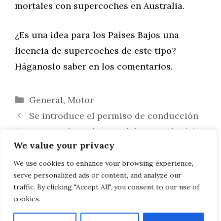
mortales con supercoches en Australia.
¿Es una idea para los Países Bajos una
licencia de supercoches de este tipo?
Háganoslo saber en los comentarios.
Categorías
General
,
Motor
Se introduce el permiso de conducción
de supercoches: el control de tracción debe
We value your privacy
permanecer activado
El tema Spectrum del McLaren 750S es
We use cookies to enhance your browsing experience,
serve personalized ads or content, and analyze our
bastante fresco
traffic. By clicking "Accept All", you consent to our use of
cookies.