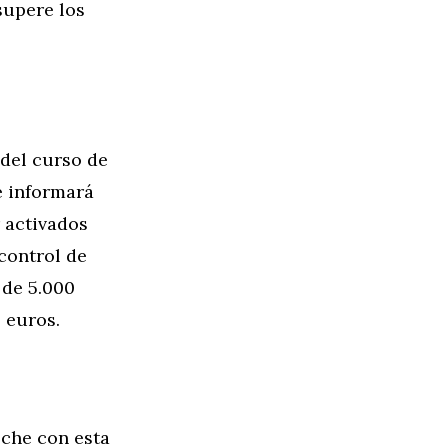
supere los
del curso de
e informará
 activados
 control de
 de 5.000
 euros.
oche con esta