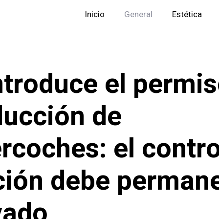
Inicio
General
Estética
ntroduce el permi
ucción de
rcoches: el contro
ción debe perman
vado