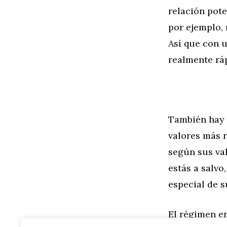
relación pot
por ejemplo, 
Así que con 
realmente ráp
También hay q
valores más 
según sus va
estás a salvo
especial de 
El régimen en