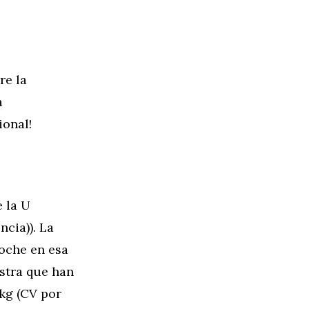
re la
a
ional!
 la U
ncia)). La
oche en esa
estra que han
 kg (CV por