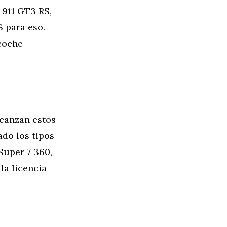
 911 GT3 RS,
S para eso.
coche
lcanzan estos
do los tipos
Super 7 360,
la licencia