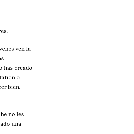
es.
venes ven la
os
o has creado
tation o
er bien.
che no les
rado una