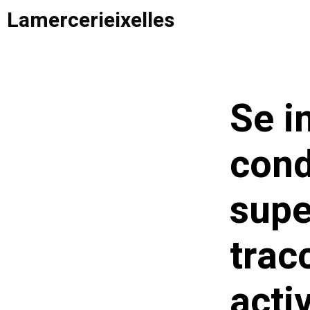
Saltar
Lamercerieixelles
al
contenido
Se i
cond
supe
trac
acti