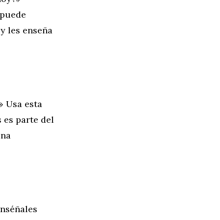
 puede
 y les enseña
» Usa esta
 es parte del
una
Enséñales