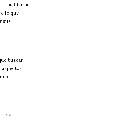
a tus hijos a
re lo que
r sus
 que buscar
r aspectos
 una
hoy?»