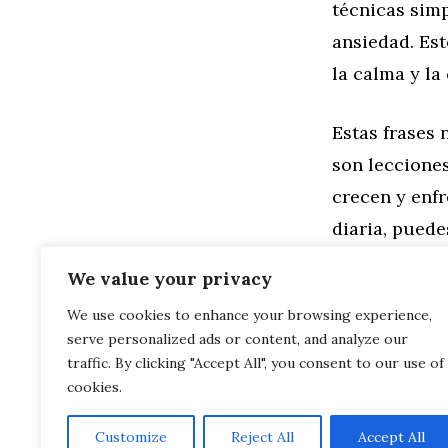
técnicas simp
ansiedad. Es
la calma y la
Estas frases 
son leccione
crecen y enfr
diaria, puede
emocional a 
We value your privacy
We use cookies to enhance your browsing experience,
Categorías
Familia
,
Gen
serve personalized ads or content, and analyze our
Frases Inspi
Frases Motiv
traffic. By clicking "Accept All", you consent to our use of
cookies.
Customize
Reject All
Accept All