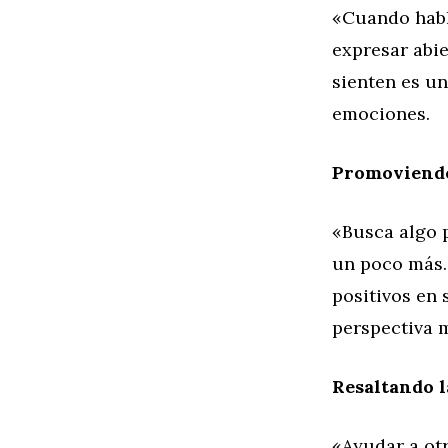
«Cuando habla
expresar abi
sienten es un
emociones.
Promoviendo
«Busca algo p
un poco más.»
positivos en 
perspectiva m
Resaltando 
«Ayudar a ot