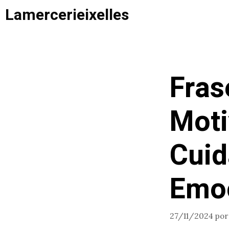
Saltar
Lamercerieixelles
al
contenido
Fras
Moti
Cuid
Emo
27/11/2024
po