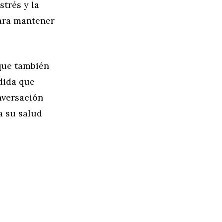
trés y la
para mantener
 que también
dida que
onversación
a su salud