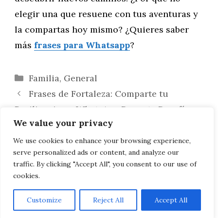
elegir una que resuene con tus aventuras y
la compartas hoy mismo? ¿Quieres saber
más
frases para Whatsapp
?
Categorías
Familia
,
General
Frases de Fortaleza: Comparte tu
Resiliencia en WhatsApp Durante Desafíos
We value your privacy
Personales
Frases Inspiradoras para Motivar a tus
We use cookies to enhance your browsing experience,
serve personalized ads or content, and analyze our
Hijos a Cuidar su Bienestar Emocional
traffic. By clicking "Accept All", you consent to our use of
cookies.
Customize
Reject All
Accept All
AVISO LEGAL, POLITICA DE PRIVACIDAD, COOKIES