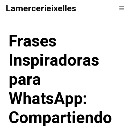
Saltar
Lamercerieixelles
Me
al
contenido
Frases
Inspiradoras
para
WhatsApp:
Compartiendo