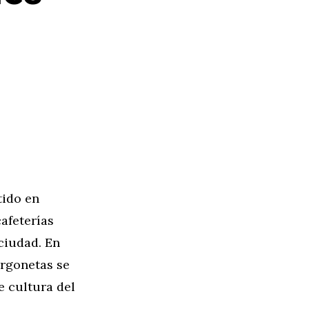
tido en
afeterías
ciudad. En
urgonetas se
e cultura del