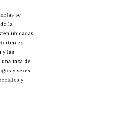
onetas se
do la
estén ubicadas
vierten en
 y las
 una taza de
igos y seres
peciales y