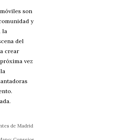
 móviles son
 comunidad y
 la
scena del
 a crear
 próxima vez
la
cantadoras
ento.
ada.
entes de Madrid
Mano: Consejos