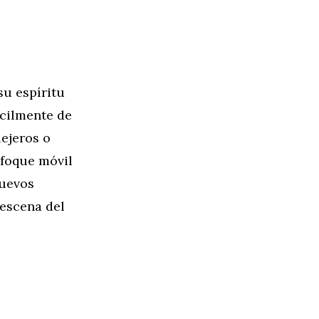
su espíritu
ácilmente de
lejeros o
foque móvil
nuevos
escena del