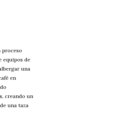
n proceso
de equipos de
 albergar una
café en
udo
s, creando un
 de una taza