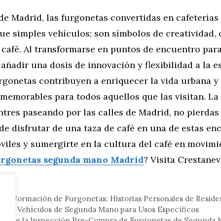
 de Madrid, las furgonetas convertidas en cafeterías
e simples vehículos; son símbolos de creatividad,
 café. Al transformarse en puntos de encuentro para
ñadir una dosis de innovación y flexibilidad a la e
urgonetas contribuyen a enriquecer la vida urbana y
memorables para todos aquellos que las visitan. La
tres paseando por las calles de Madrid, no pierdas 
de disfrutar de una taza de café en una de estas en
viles y sumergirte en la cultura del café en movimi
urgonetas segunda mano Madrid
? Visita Crestanev
tor
ransformación de Furgonetas: Historias Personales de Resid
tido Vehículos de Segunda Mano para Usos Específicos
cia de la Inspección Pre-Compra de Furgonetas de Segunda 