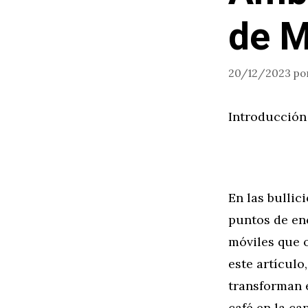
de M
20/12/2023
po
Introducción
En las bullic
puntos de enc
móviles que o
este artículo
transforman e
café en la ca