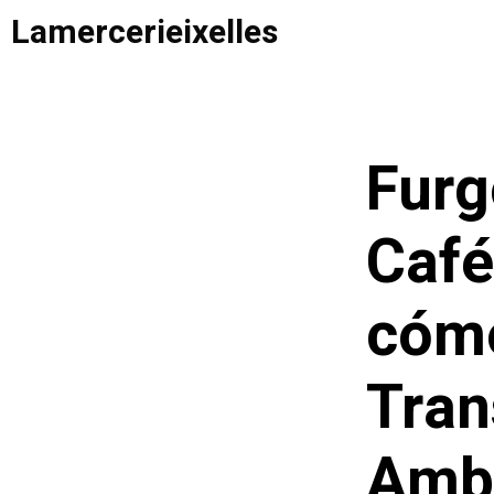
Saltar
Lamercerieixelles
al
contenido
Furg
Café
cómo
Tran
Ambu