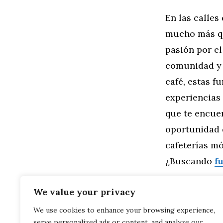
En las calles
mucho más qu
pasión por el
comunidad y a
café, estas f
experiencias 
que te encuen
oportunidad 
cafeterías mó
¿Buscando
f
Categorías
General
,
Mo
We value your privacy
Relatos de T
We use cookies to enhance your browsing experience,
que Han Conver
serve personalized ads or content, and analyze our
La Importan