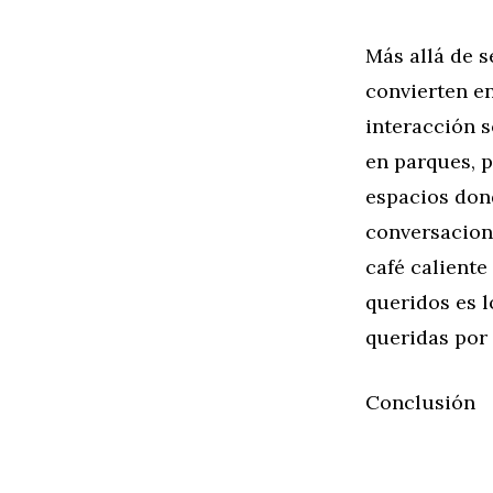
Más allá de s
convierten e
interacción s
en parques, p
espacios dond
conversacione
café calient
queridos es l
queridas por
Conclusión