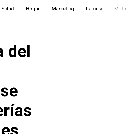
Salud
Hogar
Marketing
Familia
Motor
a del
 se
rías
les