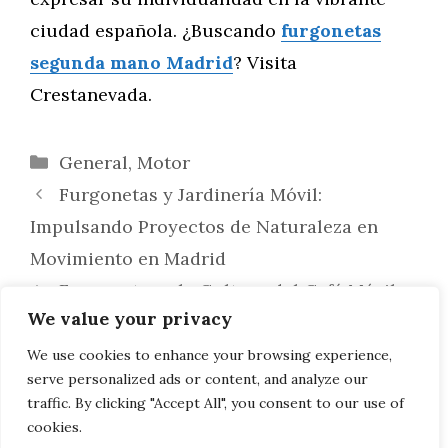
ciudad española. ¿Buscando
furgonetas
segunda mano Madrid
? Visita
Crestanevada.
Categorías
General
,
Motor
Furgonetas y Jardinería Móvil:
Impulsando Proyectos de Naturaleza en
Movimiento en Madrid
Furgonetas y la Cultura del Café Móvil:
We value your privacy
Relatos de cómo estos Vehículos se
Transforman en Cafeterías Ambulantes en
We use cookies to enhance your browsing experience,
serve personalized ads or content, and analyze our
las Calles de Madrid
traffic. By clicking "Accept All", you consent to our use of
cookies.