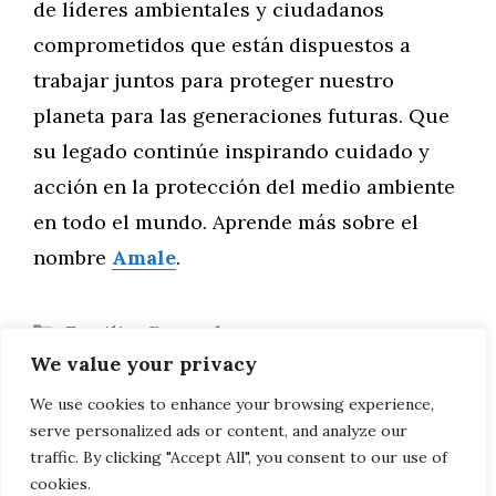
de líderes ambientales y ciudadanos
comprometidos que están dispuestos a
trabajar juntos para proteger nuestro
planeta para las generaciones futuras. Que
su legado continúe inspirando cuidado y
acción en la protección del medio ambiente
en todo el mundo. Aprende más sobre el
nombre
Amale
.
Categorías
Familia
,
General
We value your privacy
Amale: Brillando en la Pista y el Campo
Resiliencia frente al Cambio Climático:
We use cookies to enhance your browsing experience,
serve personalized ads or content, and analyze our
El Impacto en las Comunidades Amale
traffic. By clicking "Accept All", you consent to our use of
cookies.