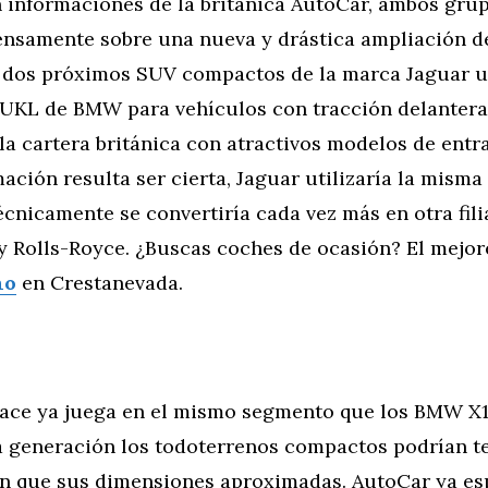
 informaciones de la británica AutoCar, ambos gru
ensamente sobre una nueva y drástica ampliación de
 dos próximos SUV compactos de la marca Jaguar ut
 UKL de BMW para vehículos con tracción delantera
la cartera británica con atractivos modelos de entr
mación resulta ser cierta, Jaguar utilizaría la misma
écnicamente se convertiría cada vez más en otra fil
 y Rolls-Royce. ¿Buscas coches de ocasión? El mejo
no
en Crestanevada.
Pace ya juega en el mismo segmento que los BMW X1
a generación los todoterrenos compactos podrían 
 que sus dimensiones aproximadas. AutoCar ya es