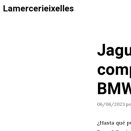
Saltar
Lamercerieixelles
al
contenido
Jagu
comp
BMW
06/06/2023
p
¿Hasta qué p