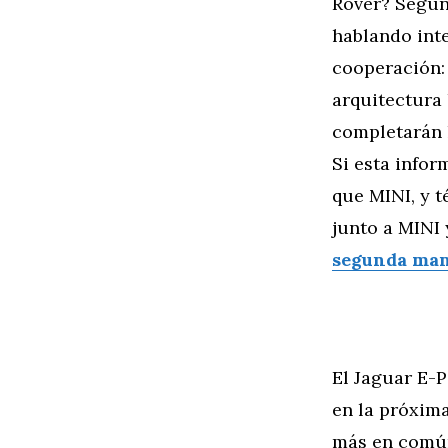
Rover? Según
hablando int
cooperación:
arquitectura
completarán 
Si esta infor
que MINI, y t
junto a MINI
segunda ma
El Jaguar E-
en la próxim
más en común