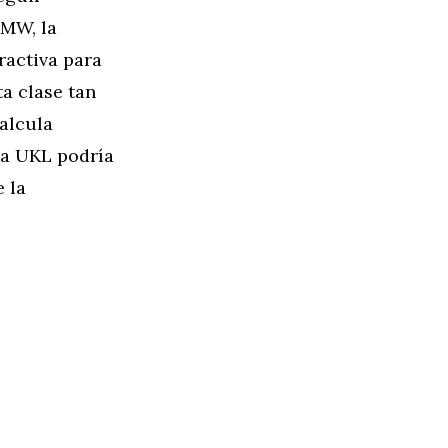
BMW, la
ractiva para
a clase tan
calcula
ra UKL podría
 la