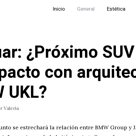
Inicio
General
Estética
ar: ¿Próximo SUV
acto con arquite
 UKL?
or
Valeria
unto se estrechará la relación entre BMW Group y 