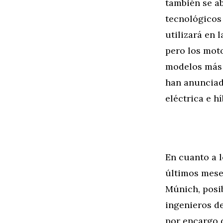
también se a
tecnológicos 
utilizará en 
pero los mot
modelos más 
han anunciad
eléctrica e h
En cuanto a 
últimos mese
Múnich, posi
ingenieros d
por encargo d