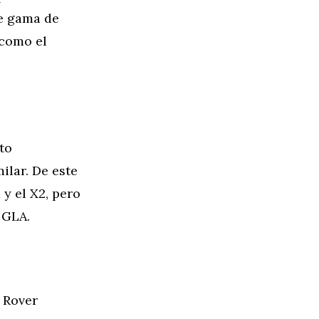
de gama de
 como el
to
ilar. De este
y el X2, pero
 GLA.
d Rover