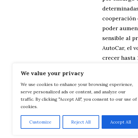
determinadas 
cooperación 
poder aument
sensible al p
AutoCar, el v
crecer hasta 
cooperación 
We value your privacy
We use cookies to enhance your browsing experience,
Categorías
General
,
Mo
serve personalized ads or content, and analyze our
MINI Cooper 
Speed Yello
traffic. By clicking "Accept All", you consent to our use of
cookies.
Customize
Reject All
Accept All