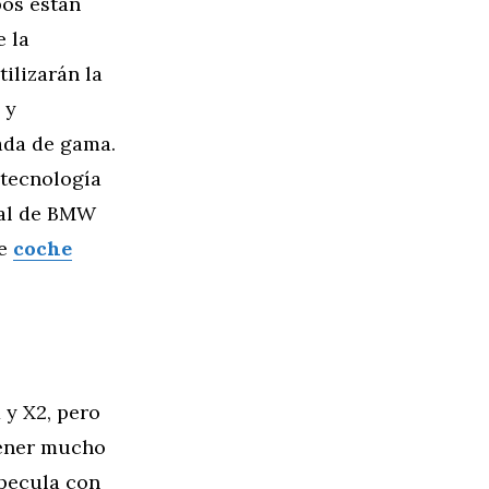
pos están
 la
ilizarán la
 y
ada de gama.
 tecnología
ial de BMW
re
coche
 y X2, pero
tener mucho
pecula con