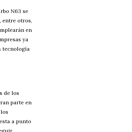
urbo N63 se
 entre otros,
emplearán en
empresas ya
a tecnología
s de los
ran parte en
 los
esta a punto
eguir