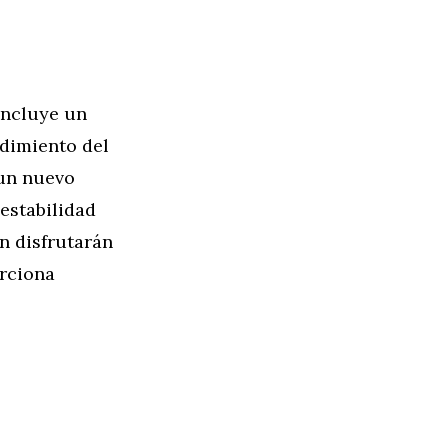
incluye un
ndimiento del
 un nuevo
 estabilidad
n disfrutarán
orciona