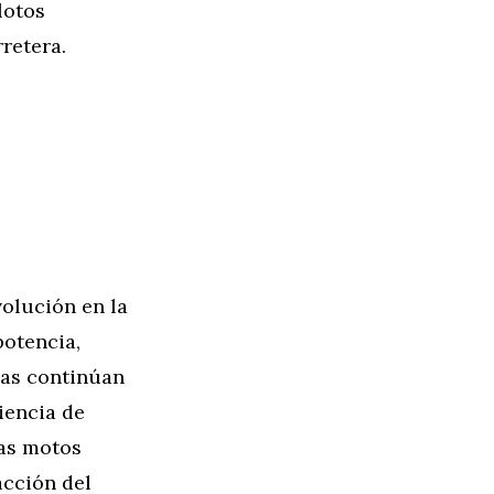
lotos
retera.
olución en la
potencia,
vas continúan
iencia de
tas motos
acción del