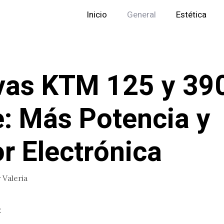
Inicio
General
Estética
as KTM 125 y 39
: Más Potencia y
r Electrónica
r
Valeria
: