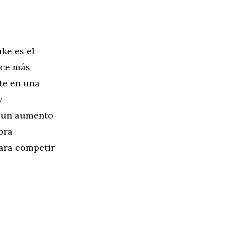
ke es el
uce más
te en una
y
o un aumento
ora
para competir