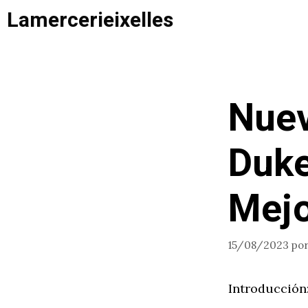
Saltar
Lamercerieixelles
al
contenido
Nuev
Duke
Mejo
15/08/2023
po
Introducción