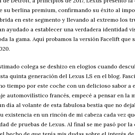
 de Detroit, a principios de 2017, Lexus presentó la
e su berlina premium, confirmando su éxito al impo
brida en este segmento y llevando al extremo los t
an ayudado a establecer una verdadera identidad vi
da la gama. Aquí probamos la versión Facelift que 
020.
estimado colega se deshizo en elogios cuando descu
sta quinta generación del Lexus LS en el blog. Fas
o tiempo por este coche con un delicioso sabor a 
aje automovilístico francés, empecé a pensar en la 
 día al volante de esta fabulosa bestia que no deja
u existencia en un rincón de mi cabeza cada vez qu
idad de pruebas de Lexus. Al final se me pasó por la
l hecho de que tenía mis dudas sobre el interés de