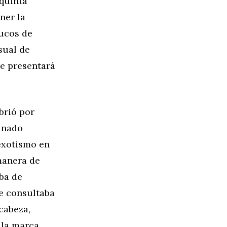
 quinta
ner la
rucos de
sual de
se presentará
brió por
cinado
exotismo en
manera de
ba de
e consultaba
 cabeza,
 la marca