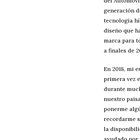
del Automóvil
generación d
tecnología hí
diseño que h
marca para to
a finales de 2
En 2018, mi 
primera vez e
durante much
nuestro pais
ponerme algún
recordarme s
la disponibil
ayudado por e