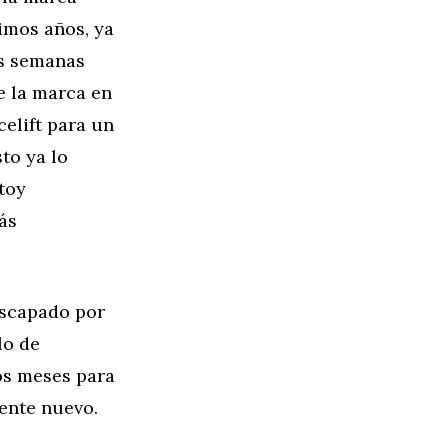
imos años, ya
as semanas
e la marca en
elift para un
to ya lo
toy
ás
escapado por
lo de
os meses para
ente nuevo.