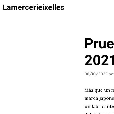
Saltar
Lamercerieixelles
al
contenido
Prue
2021
06/10/2022
po
Más que un m
marca japone
un fabricant