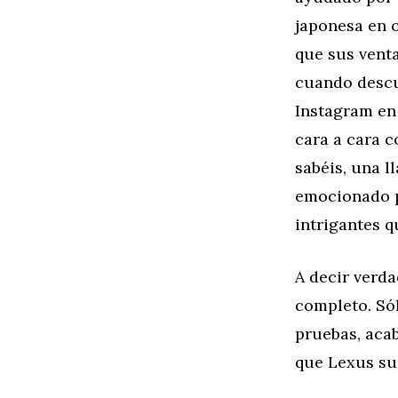
japonesa en o
que sus vent
cuando descub
Instagram en 
cara a cara c
sabéis, una l
emocionado p
intrigantes q
A decir verda
completo. Sól
pruebas, aca
que Lexus su