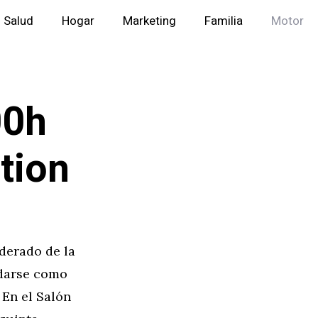
Salud
Hogar
Marketing
Familia
Motor
00h
tion
derado de la
idarse como
En el Salón