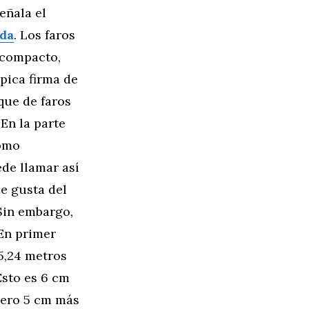
eñala el
da
. Los faros
 compacto,
ípica firma de
que de faros
 En la parte
romo
ede llamar así
e gusta del
 Sin embargo,
En primer
5,24 metros
Esto es 6 cm
pero 5 cm más