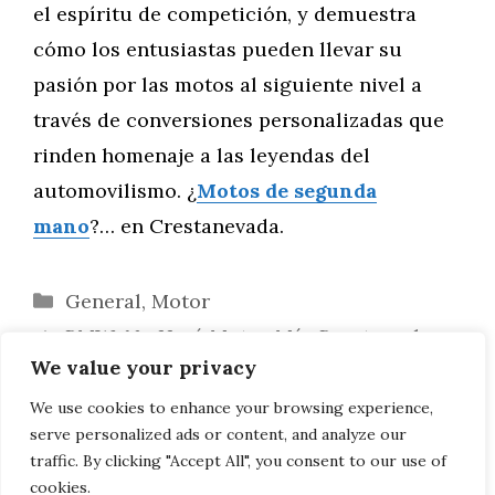
el espíritu de competición, y demuestra
cómo los entusiastas pueden llevar su
pasión por las motos al siguiente nivel a
través de conversiones personalizadas que
rinden homenaje a las leyendas del
automovilismo. ¿
Motos de segunda
mano
?… en Crestanevada.
Categorías
General
,
Motor
BMW: No Hará Motos Más Baratas y las
We value your privacy
Eléctricas Tardarán
El reloj 911 S/T cuesta lo mismo que un
We use cookies to enhance your browsing experience,
serve personalized ads or content, and analyze our
Boxster
traffic. By clicking "Accept All", you consent to our use of
cookies.