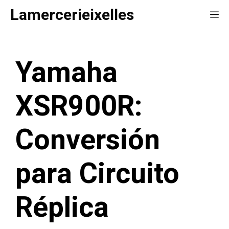
Saltar
Lamercerieixelles
Me
al
contenido
Yamaha
XSR900R:
Conversión
para Circuito
Réplica