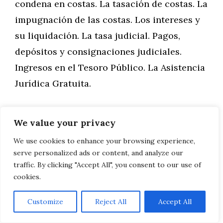
condena en costas. La tasación de costas. La
impugnación de las costas. Los intereses y
su liquidación. La tasa judicial. Pagos,
depósitos y consignaciones judiciales.
Ingresos en el Tesoro Público. La Asistencia
Jurídica Gratuita.
C) Registro Civil
We value your privacy
We use cookies to enhance your browsing experience,
Tema 40. El Registro Civil. La función
serve personalized ads or content, and analyze our
registral. Contenido del Registro Civil:
traffic. By clicking "Accept All", you consent to our use of
hechos inscribibles.-La organización del
cookies.
Servicio Registral. Los Registros Ordinarios
Customize
Reject All
Accept All
y los Registros Delegados. El Registro Civil
Central. Competencia de los Registros