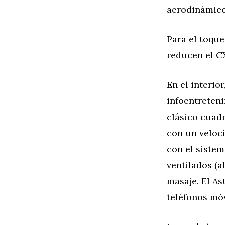
aerodinámico
Para el toque 
reducen el CX
En el interio
infoentreteni
clásico cuad
con un veloc
con el sistem
ventilados (a
masaje. El A
teléfonos móv