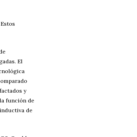
 Estos
 de
gadas. El
cnológica
 comparado
efactados y
 la función de
inductiva de