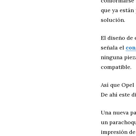
conformarse c
que ya están 
solución.
El diseño de
señala el
con
ninguna piez
compatible.
Así que Opel 
De ahí este d
Una nueva par
un parachoqu
impresión de