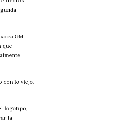
 cilindros
segunda
 marca GM,
ca que
ualmente
 con lo viejo.
l logotipo,
ar la