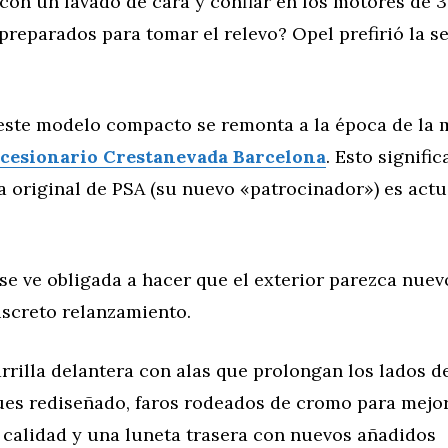
on un lavado de cara y confiar en los motores de 3
preparados para tomar el relevo? Opel prefirió la 
 este modelo compacto se remonta a la época de la
cesionario Crestanevada Barcelona
. Esto signifi
a original de PSA (su nuevo «patrocinador») es act
se ve obligada a hacer que el exterior parezca nuevo
iscreto relanzamiento.
rilla delantera con alas que prolongan los lados de
es rediseñado, faros rodeados de cromo para mejor
 calidad y una luneta trasera con nuevos añadidos