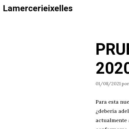
Saltar
Lamercerieixelles
al
contenido
PRU
202
01/08/2021
po
Para esta nue
¿debería adel
actualmente s