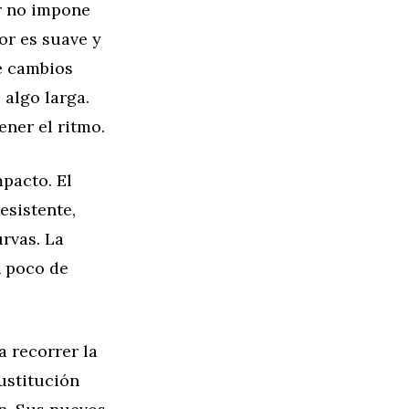
or no impone
or es suave y
e cambios
algo larga.
ner el ritmo.
pacto. El
esistente,
rvas. La
n poco de
a recorrer la
sustitución