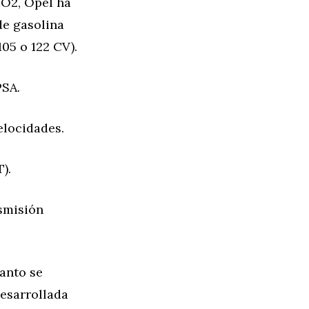
CO2, Opel ha
de gasolina
105 o 122 CV).
PSA.
elocidades.
).
nsmisión
uanto se
desarrollada