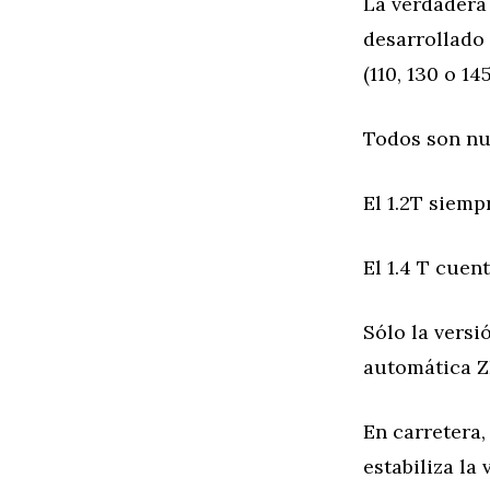
La verdadera 
desarrollado 
(110, 130 o 14
Todos son nue
El 1.2T siemp
El 1.4 T cuen
Sólo la versi
automática Z
En carretera,
estabiliza la